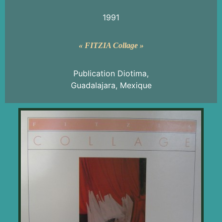
1991
« FITZIA Collage »
Publication Diotima,
Guadalajara, Mexique